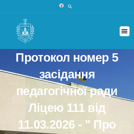
Search
Перейти
F
a
до
c
вмісту
e
b
o
Me
o
k
Протокол номер 5
засідання
педагогічної ради
Ліцею 111 від
11.03.2026 - " Про