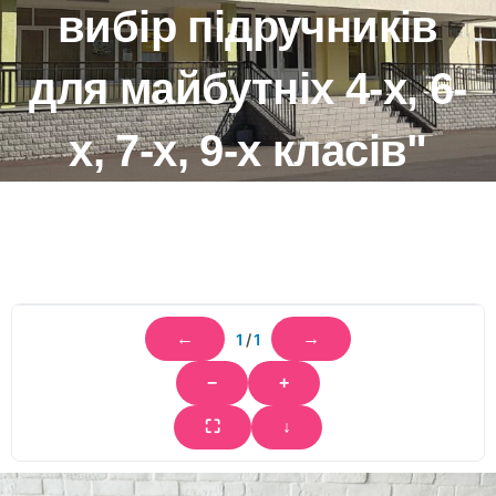
вибір підручників
для майбутніх 4-х, 6-
х, 7-х, 9-х класів"
←
→
1
/
1
−
+
⛶
↓