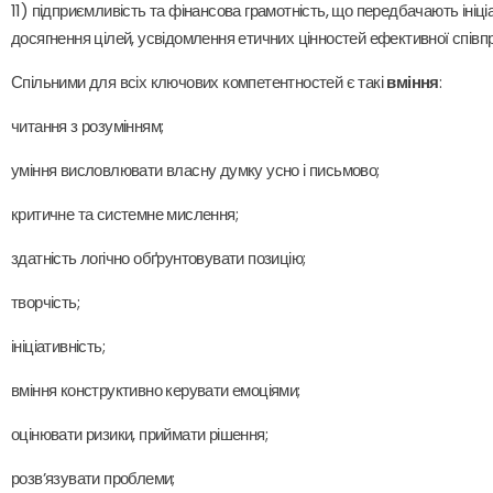
11) підприємливість та фінансова грамотність, що передбачають ініціа
досягнення цілей, усвідомлення етичних цінностей ефективної співпрац
Спільними для всіх ключових компетентностей є такі
вміння
:
читання з розумінням;
уміння висловлювати власну думку усно і письмово;
критичне та системне мислення;
здатність логічно обґрунтовувати позицію;
творчість;
ініціативність;
вміння конструктивно керувати емоціями;
оцінювати ризики, приймати рішення;
розв’язувати проблеми;