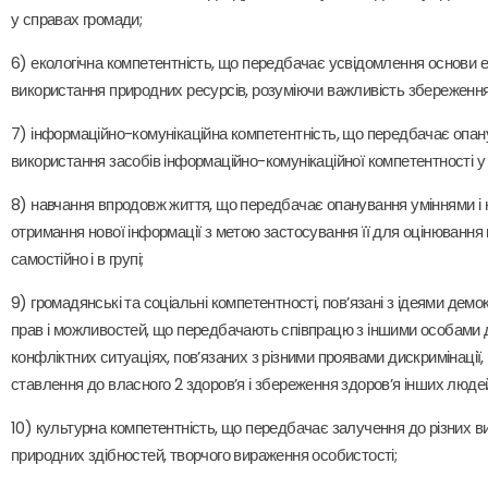
у справах громади;
6) екологічна компетентність, що передбачає усвідомлення основи 
використання природних ресурсів, розуміючи важливість збереження
7) інформаційно-комунікаційна компетентність, що передбачає опану
використання засобів інформаційно-комунікаційної компетентності у 
8) навчання впродовж життя, що передбачає опанування уміннями і 
отримання нової інформації з метою застосування її для оцінювання
самостійно і в групі;
9) громадянські та соціальні компетентності, пов’язані з ідеями дем
прав і можливостей, що передбачають співпрацю з іншими особами для 
конфліктних ситуаціях, пов’язаних з різними проявами дискримінації,
ставлення до власного 2 здоров’я і збереження здоров’я інших люде
10) культурна компетентність, що передбачає залучення до різних ви
природних здібностей, творчого вираження особистості;