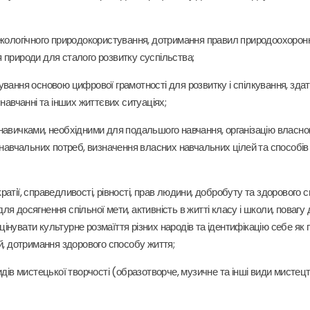
екологічного природокористування, дотримання правил природоохоронн
 природи для сталого розвитку суспільства;
вання основою цифрової грамотності для розвитку і спілкування, здат
навчанні та інших життєвих ситуаціях;
навичками, необхідними для подальшого навчання, організацію власно
 навчальних потреб, визначення власних навчальних цілей та способів
ократії, справедливості, рівності, прав людини, добробуту та здорового
досягнення спільної мети, активність в житті класу і школи, повагу до
 цінувати культурне розмаїття різних народів та ідентифікацію себе як
й, дотримання здорового способу життя;
дів мистецької творчості (образотворче, музичне та інші види мистец