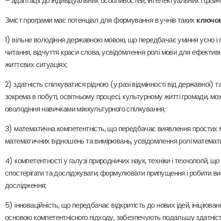
– адаптації до індивідуальних особливостей, інтелектуальних і фізич
Зміст програми має потенціал для формування в учнів таких
ключов
1) вільне володіння державною мовою, що передбачає уміння усно і 
читання, відчуття краси слова, усвідомлення ролі мови для ефективн
життєвих ситуаціях;
2) здатність спілкуватися рідною (у разі відмінності від державної)
зокрема в побуті, освітньому процесі, культурному житті громади, м
оволодіння навичками міжкультурного спілкування;
3) математична компетентність, що передбачає виявлення простих 
математичних відношень та вимірювань, усвідомлення ролі математи
4) компетентності у галузі природничих наук, техніки і технологій, щ
спостерігати та досліджувати, формулювати припущення і робити вис
дослідження;
5) інноваційність, що передбачає відкритість до нових ідей, ініціюв
основою компетентнісного підходу, забезпечують подальшу здатність