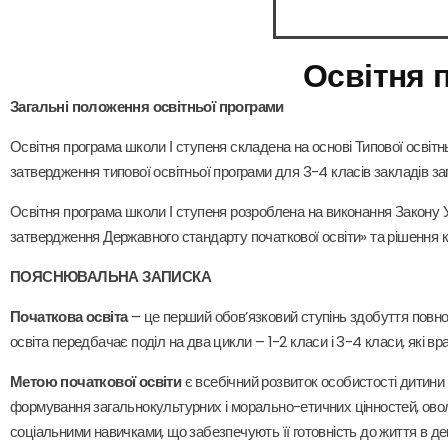
Освітня 
Загальні положення освітньої програми
Освітня програма школи І ступеня складена на основі Типової освітнь
затвердження типової освітньої програми для 3-4 класів закладів за
Освітня програма школи І ступеня розроблена на виконання Закону Ук
затвердження Державного стандарту початкової освіти» та рішення кол
ПОЯСНЮВАЛЬНА ЗАПИСКА
Початкова освіта
– це перший обов’язковий ступінь здобуття повної
освіта передбачає поділ на два цикли – 1-2 класи і 3-4 класи, які вр
Метою початкової освіти
є всебічний розвиток особистості дитини в
формування загальнокультурних і морально-етичних цінностей, ово
соціальними навичками, що забезпечують її готовність до життя в д