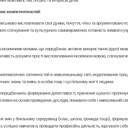
них можливостей, потреб та інтересів дітей.
их компетентностей
:
письмово висловлювати свої думки, почуття, чітко та аргументовано 
ого спілкування та культурного самовираження, готовність вживати укр
 та іноземними мовами, що передбачає активне використання рідної мови
ожливість розуміти прості висловлювання іноземною мовою, спілкуватис
математичних залежностей в навколишньому світі, моделювання процес
чних знань та вмінь в особистому і суспільному житті людини;
о передбачають формування допитливості, прагнення шукати і пропонуват
новки на основі проведених дослідів, пізнавати себе і навколишній с
ання змін у близькому середовищі (клас, школа, громада тощо), формува
 успішно навчатися, провадити професійну діяльність, відчувати себе