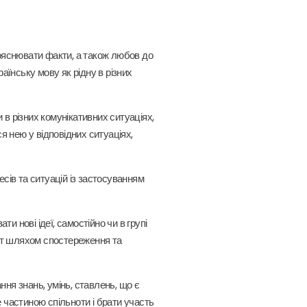
пояснювати факти, а також любов до
аїнську мову як рідну в різних
 в різних комунікативних ситуаціях,
я нею у відповідних ситуаціях,
ів та ситуацій із застосуванням
и нові ідеї, самостійно чи в групі
віт шляхом спостереження та
ння знань, умінь, ставлень, що є
 частиною спільноти і брати участь