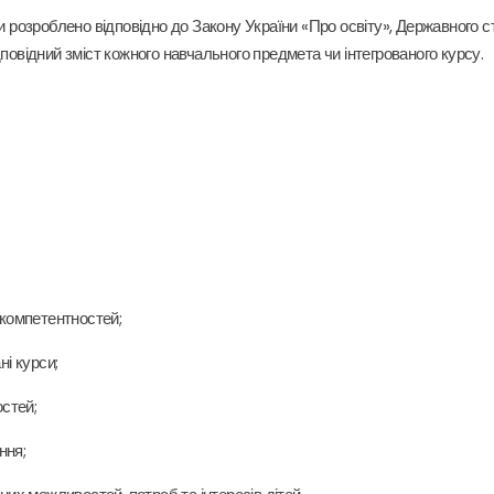
и розроблено відповідно до Закону України «Про освіту», Державного ст
відповідний зміст кожного навчального предмета чи інтегрованого курсу.
 компетентностей;
ні курси;
стей;
ння;