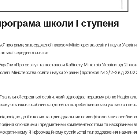
програма
школи І ступеня
ої програми, затвердженої наказом Міністерства освіти і науки України
гальної середньої освіти»
раїни «Про освіту» та постанови Кабінету Міністрів України від 21 лю
егії Міністерства освіти і науки України (протокол № 2/2-2 від 22.02 
 загальної середньої освіти, який відповідає першому рівню Національ
аховують вікові особливості дітей та потреби їхнього актуального і пер
ідповідно до її вікових та індивідуальних психофізіологічних особливо
лодіння ключовими і предметними компетентностями та наскрізними вм
емократичному й інформаційному суспільстві та продовження навчання 