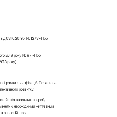
 від 08.10.2019р. № 1273 «Про
того 2018 року № 87 «Про
2018 року).
ної рамки кваліфікацій. Початкова
спективного розвитку.
стей і пізнавальних потреб,
іннями, необхідними життєвими і
в основній школі.