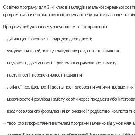
Освітню програму для 3-4 класів закладів загальної середньої освіт
програмі визначено змістові лінії; очікувані результати навчання та 
Програму побудовано із урахуванням таких принципів:
– дитиноцентрованості і природовідповідності;
– узгодження цілей, змісту і очікуваних результатів навчання;
– науковості, доступності і практичної спрямованості змісту;
– наступності і перспективності навчання;
– логічної послідовності і достатності засвоєння учнями предметних
– можливостей реалізації змісту освіти через предмети або інтегрова
– взаємозв’язаного формування ключових і предметних компетентно
– творчого використання вчителем програми залежно від умов навча