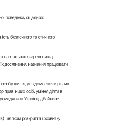
ої поведінки, ощадного
ність безпечного та етичного
го навчального середовища,
 їх досягнення, навчання працювати
 способу життя, усвідомленням рівних
 прав інших осіб, уміння діяти в
 громадянина України, дбайливе
тв) шляхом розкриття і розвитку