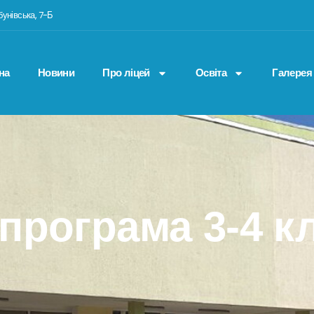
бунівська, 7-Б
на
Новини
Про ліцей
Освіта
Галерея
програма 3-4 к